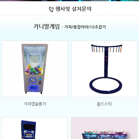
행사및 설치문의
카니발게임
- 가챠/봉잡아라/10초잡기
가챠캡슐뽑기
홀드스틱