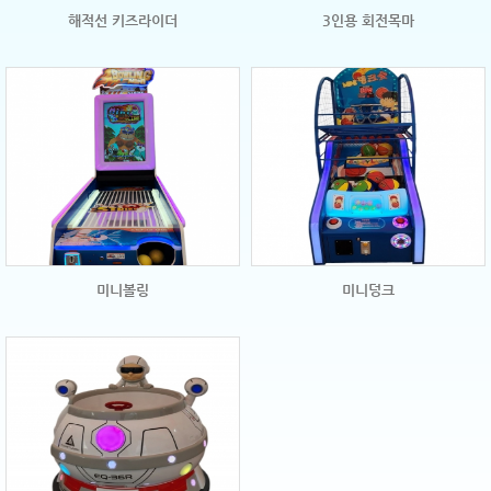
해적선 키즈라이더
3인용 회전목마
미니볼링
미니덩크