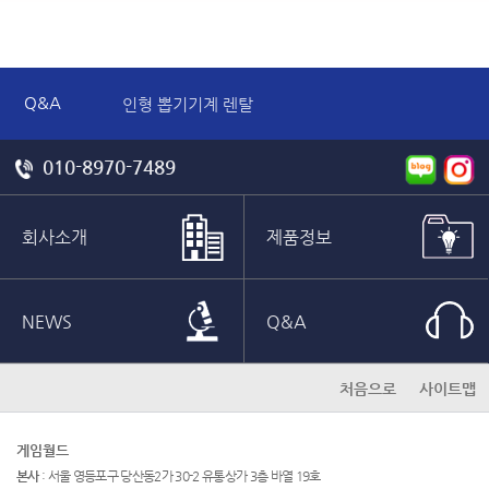
Q&A
인형 뽑기기계 렌탈
대학 축제 게임 기기 렌탈 견적 문의합니다.
노래하는 두더지 견적 문의 드립니다.
010-8970-7489
판매도 가능하나요
신형헤머 단기 렌탈 문의드립니다.
해머머신 렌탈 문의 드립니다
회사소개
제품정보
NEWS
Q&A
처음으로
사이트맵
게임월드
본사
: 서울 영등포구 당산동2가 30-2 유통상가 3층 바열 19호