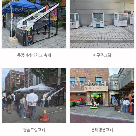
동양미래대학교 축제
지구촌교회
평촌드림교회
문래영문교회