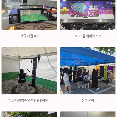
축구대전 KT
2026플레이엑스포
하남시청청소년수련관&목민..
신하교회