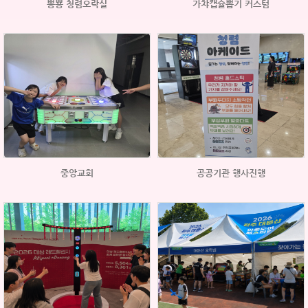
뽕뿅 청렴오락실
가챠캡슐뽑기 커스텀
중앙교회
공공기관 행사진행