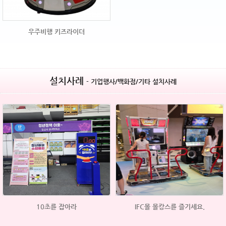
우주비행 키즈라이더
설치사례
- 기업행사/백화점/기타 설치사례
10초를 잡아라
IFC몰 몰캉스를 즐기세요.