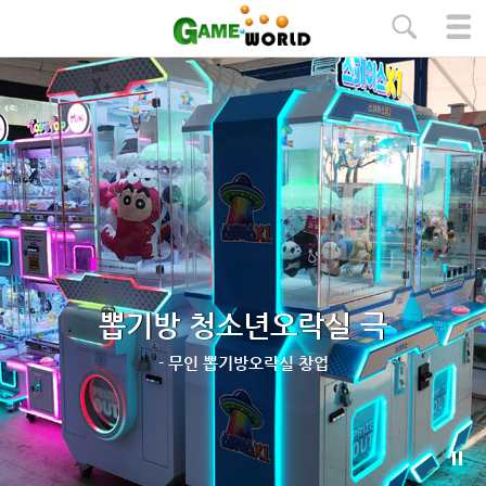
본문 바로가기
뽑기방 청소년오락실 극
- 무인 뽑기방오락실 창업