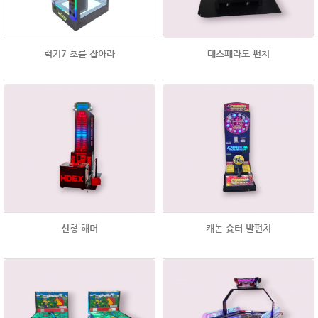
럭키7 초를 잡아라
데스페라도 펀치
신형 해머
캐논 슛터 발펀치