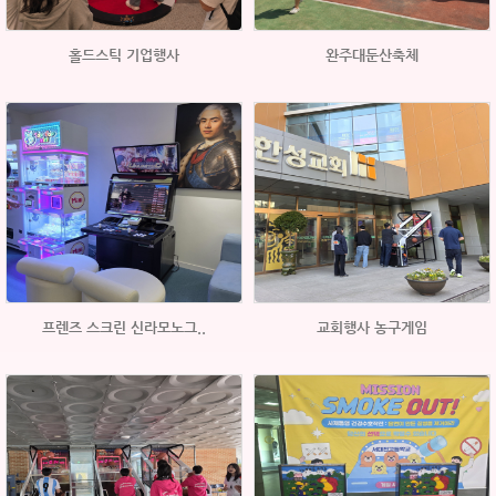
홀드스틱 기업행사
완주대둔산축체
프렌즈 스크린 신라모노그..
교회행사 농구게임