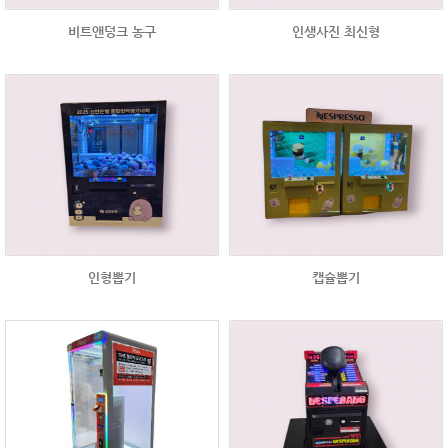
비트앤덩크 농구
인생사진 최신형
인형뽑기
캡슐뽑기