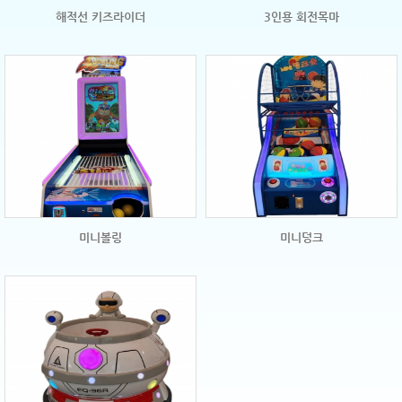
해적선 키즈라이더
3인용 회전목마
미니볼링
미니덩크