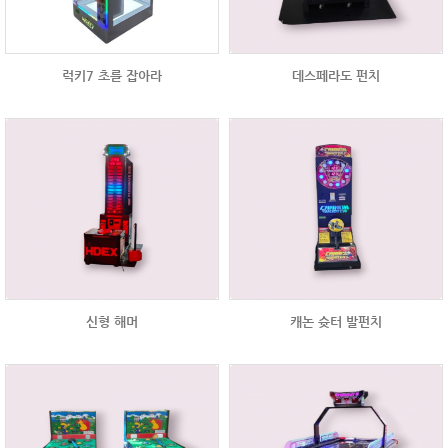
럭키7 초를 잡아라
데스페라도 펀치
신형 해머
캐논 슛터 발펀치