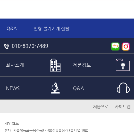
Q&A
인형 뽑기기계 렌탈
대학 축제 게임 기기 렌탈 견적 문의합니다.
노래하는 두더지 견적 문의 드립니다.
010-8970-7489
판매도 가능하나요
신형헤머 단기 렌탈 문의드립니다.
해머머신 렌탈 문의 드립니다
회사소개
제품정보
NEWS
Q&A
처음으로
사이트맵
게임월드
본사
: 서울 영등포구 당산동2가 30-2 유통상가 3층 바열 19호