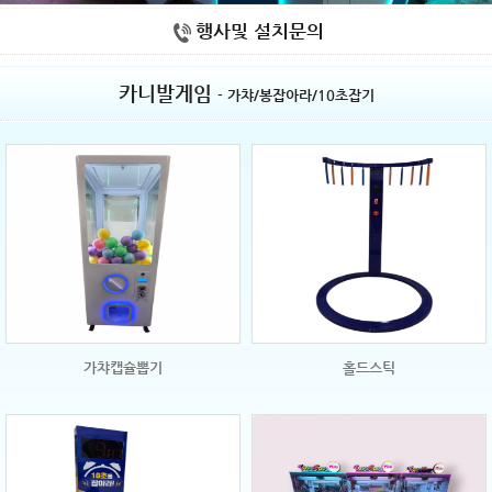
행사및 설치문의
카니발게임
- 가챠/봉잡아라/10초잡기
가챠캡슐뽑기
홀드스틱