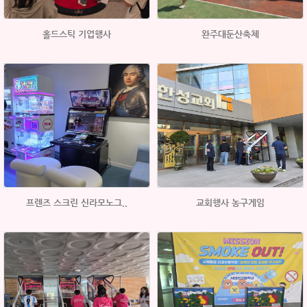
홀드스틱 기업행사
완주대둔산축체
프렌즈 스크린 신라모노그..
교회행사 농구게임