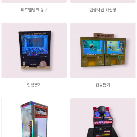
비트앤덩크 농구
인생사진 최신형
인형뽑기
캡슐뽑기