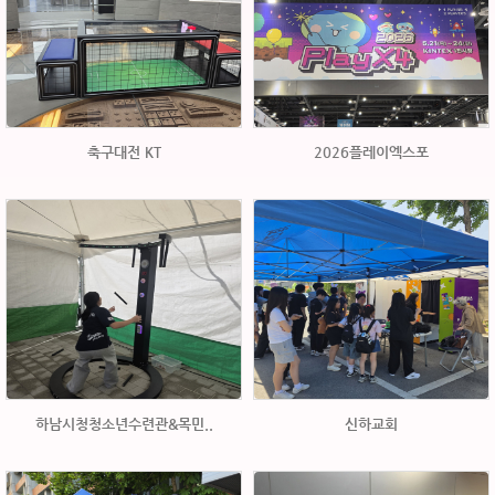
축구대전 KT
2026플레이엑스포
하남시청청소년수련관&목민..
신하교회