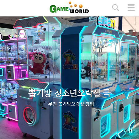
본문 바로가기
뽑기방 청소년오락실 극
- 무인 뽑기방오락실 창업