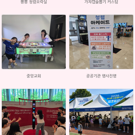
뽕뿅 청렴오락실
가챠캡슐뽑기 커스텀
중앙교회
공공기관 행사진행