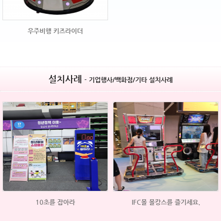
우주비행 키즈라이더
설치사례
- 기업행사/백화점/기타 설치사례
10초를 잡아라
IFC몰 몰캉스를 즐기세요.