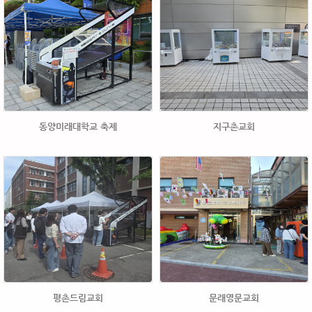
동양미래대학교 축제
지구촌교회
평촌드림교회
문래영문교회