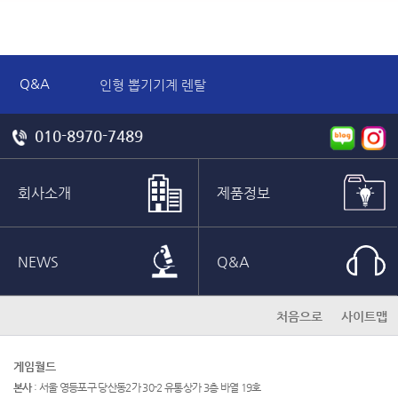
Q&A
인형 뽑기기계 렌탈
대학 축제 게임 기기 렌탈 견적 문의합니다.
노래하는 두더지 견적 문의 드립니다.
010-8970-7489
판매도 가능하나요
신형헤머 단기 렌탈 문의드립니다.
해머머신 렌탈 문의 드립니다
회사소개
제품정보
NEWS
Q&A
처음으로
사이트맵
게임월드
본사
: 서울 영등포구 당산동2가 30-2 유통상가 3층 바열 19호