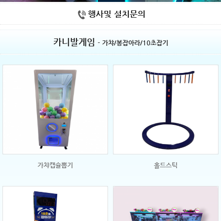
행사및 설치문의
카니발게임
- 가챠/봉잡아라/10초잡기
가챠캡슐뽑기
홀드스틱