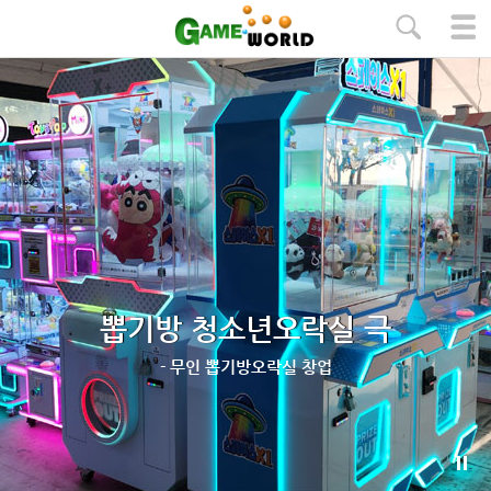
본문 바로가기
뽑기방 청소년오락실 극
- 무인 뽑기방오락실 창업