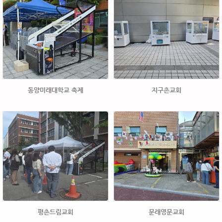
동양미래대학교 축제
지구촌교회
평촌드림교회
문래영문교회