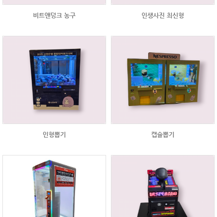
비트앤덩크 농구
인생사진 최신형
인형뽑기
캡슐뽑기