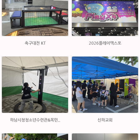
축구대전 KT
2026플레이엑스포
하남시청청소년수련관&목민..
신하교회