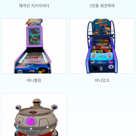
해적선 키즈라이더
3인용 회전목마
미니볼링
미니덩크