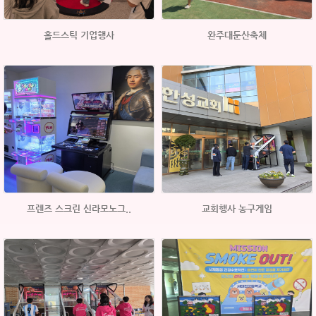
홀드스틱 기업행사
완주대둔산축체
프렌즈 스크린 신라모노그..
교회행사 농구게임