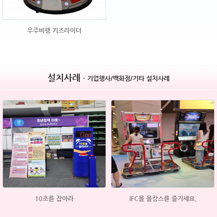
우주비행 키즈라이더
설치사례
- 기업행사/백화점/기타 설치사례
10초를 잡아라
IFC몰 몰캉스를 즐기세요.