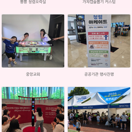
뽕뿅 청렴오락실
가챠캡슐뽑기 커스텀
중앙교회
공공기관 행사진행