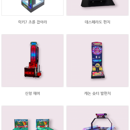
럭키7 초를 잡아라
데스페라도 펀치
신형 해머
캐논 슛터 발펀치