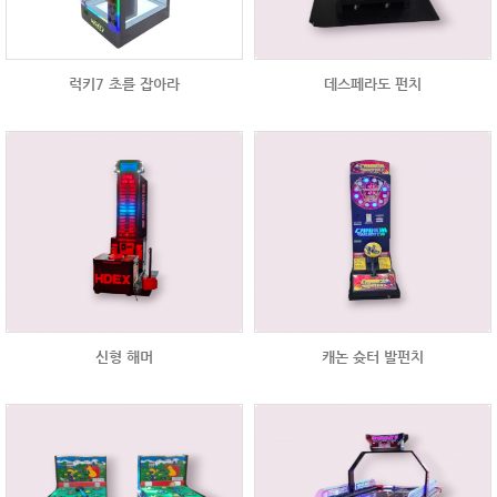
럭키7 초를 잡아라
데스페라도 펀치
신형 해머
캐논 슛터 발펀치