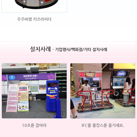
우주비행 키즈라이더
설치사례
- 기업행사/백화점/기타 설치사례
10초를 잡아라
IFC몰 몰캉스를 즐기세요.