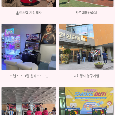
홀드스틱 기업행사
완주대둔산축체
프렌즈 스크린 신라모노그..
교회행사 농구게임