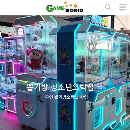
본문 바로가기
뽑기방 청소년오락실 극
- 무인 뽑기방오락실 창업