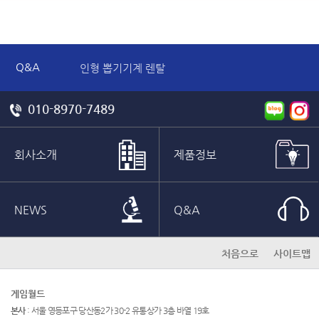
Q&A
인형 뽑기기계 렌탈
대학 축제 게임 기기 렌탈 견적 문의합니다.
노래하는 두더지 견적 문의 드립니다.
010-8970-7489
판매도 가능하나요
신형헤머 단기 렌탈 문의드립니다.
해머머신 렌탈 문의 드립니다
회사소개
제품정보
NEWS
Q&A
처음으로
사이트맵
게임월드
본사
: 서울 영등포구 당산동2가 30-2 유통상가 3층 바열 19호