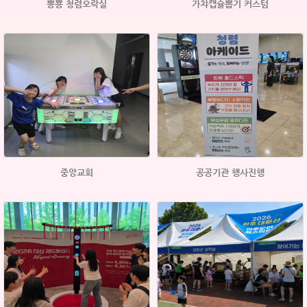
뽕뿅 청렴오락실
가챠캡슐뽑기 커스텀
중앙교회
공공기관 행사진행